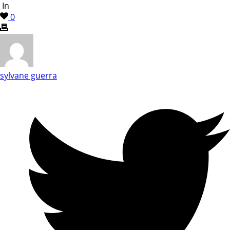
In
0
sylvane guerra